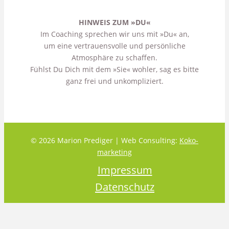
HINWEIS ZUM »DU«
Im Coaching sprechen wir uns mit »Du« an,
um eine vertrauensvolle und persönliche
Atmosphäre zu schaffen.
Fühlst Du Dich mit dem »Sie« wohler, sag es bitte
ganz frei und unkompliziert.
© 2026 Marion Prediger | Web Consulting:
Koko-
marketing
Impressum
Datenschutz