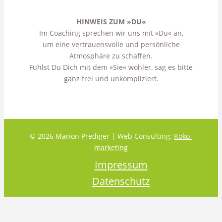
HINWEIS ZUM »DU«
Im Coaching sprechen wir uns mit »Du« an,
um eine vertrauensvolle und persönliche
Atmosphäre zu schaffen.
Fühlst Du Dich mit dem »Sie« wohler, sag es bitte
ganz frei und unkompliziert.
© 2026 Marion Prediger | Web Consulting:
Koko-
marketing
Impressum
Datenschutz