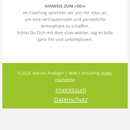
HINWEIS ZUM »DU«
Im Coaching sprechen wir uns mit »Du« an,
um eine vertrauensvolle und persönliche
Atmosphäre zu schaffen.
Fühlst Du Dich mit dem »Sie« wohler, sag es bitte
ganz frei und unkompliziert.
© 2026 Marion Prediger | Web Consulting:
Koko-
marketing
Impressum
Datenschutz