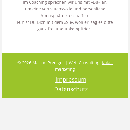
Im Coaching sprechen wir uns mit »Du« an,
um eine vertrauensvolle und persönliche
Atmosphäre zu schaffen.
Fühlst Du Dich mit dem »Sie« wohler, sag es bitte
ganz frei und unkompliziert.
© 2026 Marion Prediger | Web Consulting:
Koko-
marketing
Impressum
Datenschutz