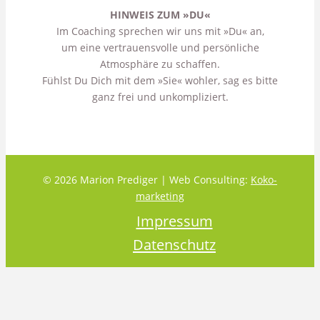
HINWEIS ZUM »DU«
Im Coaching sprechen wir uns mit »Du« an,
um eine vertrauensvolle und persönliche
Atmosphäre zu schaffen.
Fühlst Du Dich mit dem »Sie« wohler, sag es bitte
ganz frei und unkompliziert.
© 2026 Marion Prediger | Web Consulting:
Koko-
marketing
Impressum
Datenschutz