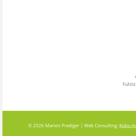
Fühlst
© 2026 Marion Prediger | Web Consulting:
Koko-ma