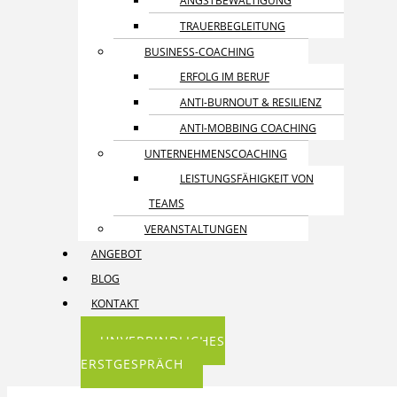
ANGST­BEWÄLTIGUNG
TRAUER­BEGLEITUNG
BUSINESS-COACHING
ERFOLG IM BERUF
ANTI-BURNOUT & RESILIENZ
ANTI-MOBBING COACHING
UNTERNEHMENS­COACHING
LEISTUNGSFÄHIGKEIT VON
TEAMS
VERANSTALTUNGEN
ANGEBOT
BLOG
KONTAKT
UNVERBINDLICHES
ERSTGESPRÄCH