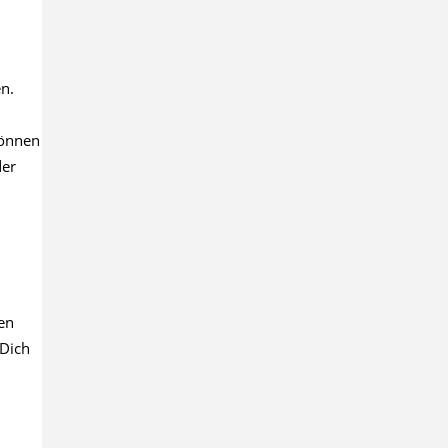
en.
können
der
en
Dich