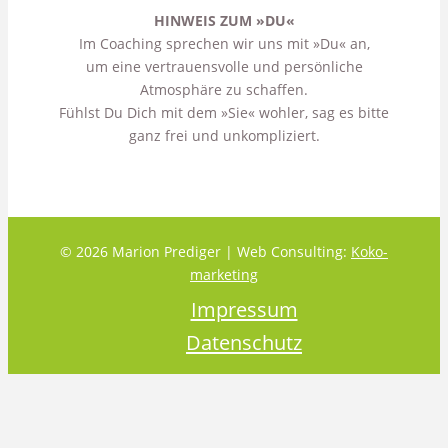
HINWEIS ZUM »DU«
Im Coaching sprechen wir uns mit »Du« an,
um eine vertrauensvolle und persönliche
Atmosphäre zu schaffen.
Fühlst Du Dich mit dem »Sie« wohler, sag es bitte
ganz frei und unkompliziert.
© 2026 Marion Prediger | Web Consulting:
Koko-
marketing
Impressum
Datenschutz